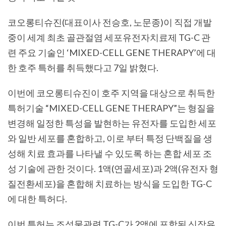
코오롱티슈진(
대표이사
전승호,
노문종
)
이 직접 개발
중이 세계 최초 골관절염 세포유전자치료제
TG-C
관
련 주요 기술인
‘MIXED-CELL GENE THERAPY’
에 대
한 호주 특허
를 취득했다고 7
일 밝혔다
.
이번에 코오롱티슈진이 호주 지역을 대상으로 취득한
특허기술 “MIXED-CELL GENE THERAPY”
는 형질을
변경해 일정한 특성을 발현하는 유전자를 도입한 세포
와 일반 세포를 혼합하고
,
이로 부터 특정 단백질을 생
성해 치료 효과를 나타낼 수 있도록 하는 혼합 세포 조
성 기술에 관한 것이다
. 1
액
(
연골세포
)
과
2
액
(
유전자 형
질전환세포
)
을 혼합해 치료하는 방식을 도입한
TG-C
에 대한 특허다
.
이번 특허는 조성물관련 TG-C
가
2
액에 포함된 신장유