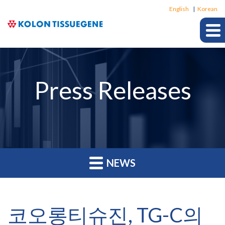
Langu
English
Korean
Press Releases
NEWS
코오롱티슈진, TG-C의