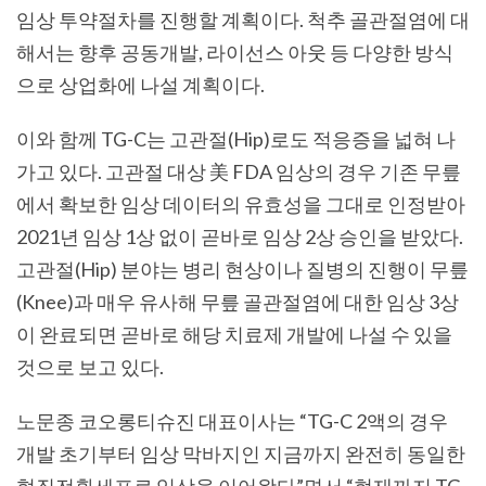
임상 투약절차를 진행할 계획이다
.
척추 골관절염에 대
해서는 향후 공동개발
,
라이선스 아웃 등 다양한 방식
으로 상업화에 나설 계획이다
.
이와 함께 TG-C
는 고관절
(Hip)
로도 적응증을 넓혀 나
가고 있다
.
고관절 대상 美
FDA
임상의 경우 기존 무릎
에서 확보한 임상 데이터의 유효성을 그대로 인정받아
2021
년 임상
1
상 없이 곧바로 임상
2
상 승인을 받았다
.
고관절
(Hip)
분야는 병리 현상이나 질병의 진행이 무릎
(Knee)
과 매우 유사해 무릎 골관절염에 대한 임상
3
상
이 완료되면 곧바로 해당 치료제 개발에 나설 수 있을
것으로 보고 있다
.
노문종 코오롱티슈진 대표이사는 “TG-C 2
액의 경우
개발 초기부터 임상 막바지인 지금까지 완전히 동일한