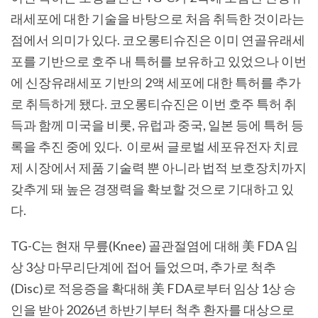
래세포에 대한 기술을 바탕으로 처음 취득한 것이라는
점에서 의미가 있다
.
코오롱티슈진은 이미 연골유래세
포를 기반으로 호주 내 특허를 보유하고 있었으나 이번
에 신장유래세포 기반의
2
액 세포에 대한 특허를 추가
로 취득하게 됐다
.
코오롱티슈진은 이번 호주 특허 취
득과 함께 미국을 비롯
,
유럽과 중국
,
일본 등에 특허 등
록을 추진 중에 있다
.
이로써 글로벌 세포유전자 치료
제 시장에서 제품 기술력 뿐 아니라 법적 보호장치까지
갖추게 돼 높은 경쟁력을 확보할 것으로 기대하고 있
다
.
TG-C
는 현재 무릎
(Knee)
골관절염에 대해 美
FDA
임
상
3
상 마무리단계에 접어 들었으며
,
추가로 척추
(Disc)
로 적응증을 확대해 美
FDA
로부터 임상
1
상 승
인을 받아
2026
년 하반기부터 척추 환자를 대상으로