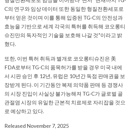
형질전환세포로 임상을 이어왔다
”
면서
“
현재까지
TG-
C
의 연구와 임상 데이터 또한 동일한 형질전환세포로
부터 얻은 것이며 이를 통해 입증된
TG-C
의 안전성과
효능을 기반으로 세계 각국의 특허를 취득해 코오롱티
슈진만의 독자적인 기술을 보호해 나갈 것
”
이라고 밝
혔다
.
또한,
이번 특허 취득과 별개로 코오롱티슈진은 美
FDA
로부터
TG-C
의 품목허가를 받을 경우 미국 내에
서 시판 승인 후
12
년
,
유럽은
10
년간 독점 판매권을 보
장받게 된다
.
이 기간동안 복제 의약품 판매 등 경쟁사
의 시장 진입이 사실상 불가능해져
TG-C
가 글로벌 골
관절염 시장의 유일한 근본적 치료제로 자리잡을 것으
로 예상하고 있다
.
Released November 7, 2025