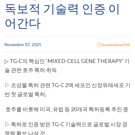
독보적 기술력 인증 이
어간다
November 07, 2025
Download as PDF
▷ TG-C
의 핵심인
‘MIXED-CELL GENE THERAPY’
기
술 관련 호주 특허 취득
▷ 조성물 특허 관련 TG-C 2
액 세포인 신장유래세포 기
반 첫 글로벌 특허
,
호주를 비롯해 미국
,
유럽 등
20
개국 특허등록 추진 중
▷ 특허로 인증 받은 TG-C
기술력으로 글로벌 시장 경
쟁력 확보 나설 것