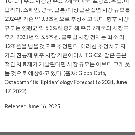
TG-C
의 주요 시장인 주요
7
개국
(
미국
,
프랑스
,
독일
,
이
탈리아
,
스페인
,
영국
,
일본
)
대상 골관절염 시장 규모를
2024
년 기준 약
3.8
조원으로 추정하고 있다
.
향후 시장
규모는 연평균 약
5.3%
씩 증가해 주요
7
개국의 시장규
모가
2031
년 약
5.5
조원
,
글로벌 시장 전체는 최소 약
12
조원을 넘을 것으로 추정된다
.
이러한 추정치도 저
가의 진통제 위주 시장 기준이어서
TG-C
와 같은 근본
적인 치료제가 개발된다면 시장 규모는 이보다 크게 웃
돌 것으로 예상하고 있다
. (
출처
: GlobalData,
Osteoarthritis: Epidemiology Forecast to 2031, June
17, 2022)
Released June 16, 2025