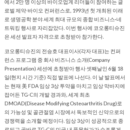
에서
2
만 명 이상의 바이오업계 리더들이 참여하는 글
로벌 제약
∙
바이오 컨퍼런스로
, 1993
년 첫 개최된 이래
로 생명공학 분야 세계 최대 규모의 종합 비즈니스
·네
트워킹 행사로 자리잡았다. 이번 행사에 코오롱티슈진
은 세션 발표자 자격으로 초청받아 참가한다.
코오롱티슈진의 전승호 대표이사(
각자 대표
)
는 컨퍼
런스 프로그램 중 회사 비즈니스 소개
(Company
Presentation)
세션에 초청받아 행사 셋째날인
6
월
18
일
(
현지 시간 기준
)
직접 발표에 나선다
.
이 날 발표에서
는 현재 美
FDA
임상
3
상 투약을 마치고 임상 막바지에
접어든
TG-C
의
개발 경과와,
세계 최초
DMOAD(Disease Modifying Osteoarthritis Drug)
로
의 가능성 및 골관절염 시장에서 독보적인 신약으로의
경쟁력을 소개할 예정이다
.
임상
3
상이 성공적으로 종
료되고 곧바로
TG-C
의 미국 내
품목허가가 순조롭게