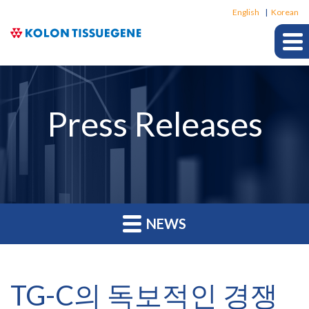
Langu
English
Korean
Press Releases
NEWS
TG-C의 독보적인 경쟁