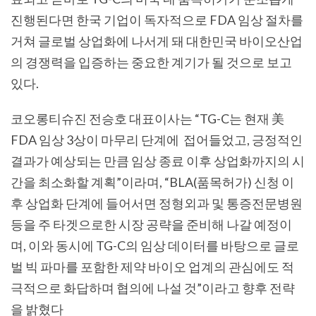
진행된다면 한국 기업이 독자적으로 FDA
임상 절차를
거쳐 글로벌 상업화에 나서게 돼 대한민국 바이오산업
의 경쟁력을 입증하는 중요한 계기가 될 것으로 보고
있다
.
코오롱티슈진 전승호 대표이사는 “TG-C
는 현재 美
FDA
임상
3
상이 마무리 단계에 접어들었고
,
긍정적인
결과가 예상되는 만큼 임상 종료 이후 상업화까지의 시
간을 최소화할 계획
”
이라며
, “BLA(
품목허가
)
신청 이
후 상업화 단계에 들어서면 정형외과 및 통증전문병원
등을 주 타겟으로한 시장 공략을 준비해 나갈 예정이
며
,
이와 동시에
TG-C
의 임상 데이터를 바탕으로 글로
벌 빅 파마를 포함한 제약 바이오 업계의 관심에도 적
극적으로 화답하며 협의에 나설 것
”
이라고 향후 전략
을 밝혔다