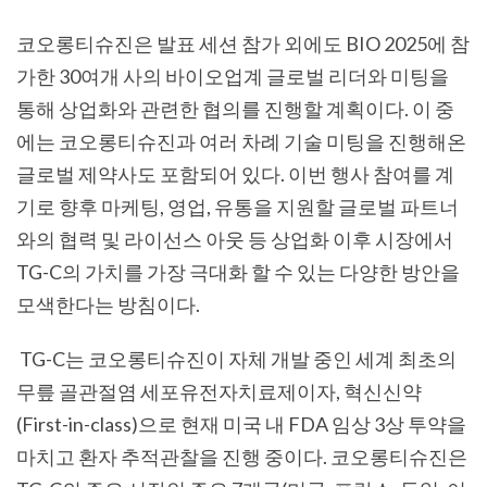
코오롱티슈진은 발표 세션 참가 외에도 BIO 2025
에 참
가한
30
여개 사의 바이오업계 글로벌 리더와 미팅을
통해 상업화와 관련한 협의를 진행할 계획이다
.
이 중
에는 코오롱티슈진과 여러 차례 기술 미팅을 진행해온
글로벌 제약사도 포함되어 있다
.
이번 행사 참여를 계
기로 향후 마케팅
,
영업
,
유통을 지원할 글로벌 파트너
와의 협력 및 라이선스 아웃 등 상업화 이후 시장에서
TG-C
의 가치를 가장 극대화 할 수 있는 다양한 방안을
모색한다는 방침이다
.
TG-C
는 코오롱티슈진이 자체 개발 중인 세계 최초의
무릎 골관절염 세포유전자치료제이자
,
혁신신약
(First-in-class)
으로 현재 미국 내
FDA
임상
3
상 투약을
마치고 환자 추적관찰을 진행 중이다
.
코오롱티슈진은